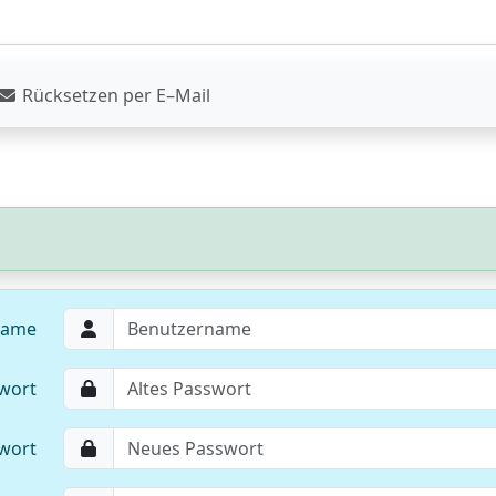
Rücksetzen per E–Mail
name
swort
wort